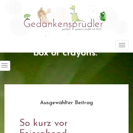
"Life is about using the whole
Togg
box of crayons."
Ausgewählter Beitrag
So kurz vor