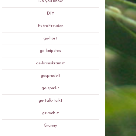
Do you know
DIY
ExtraFreuden
ge-hört
ge-knipstes
ge-krimskramst
gesprudelt
ge-spiel-t
ge-talk-talkt
ge-web-t
Granny