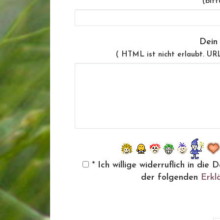
(bitt
Dein
( HTML ist
nicht
erlaubt. UR
* Ich willige widerruflich in d
der folgenden
Erkl