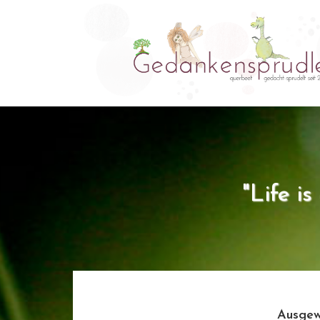
"Life i
Ausgew