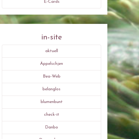
E-Cards
in-site
aktuell
Äppelschjen
Bea-Web
belanglos
blumenbunt
check-it
Danbo