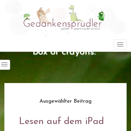
"Life is about using the whole
Togg
box of crayons."
Ausgewählter Beitrag
Lesen auf dem iPad