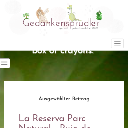
"Life is about using the whole
Togg
box of crayons."
Ausgewählter Beitrag
La Reserva Parc