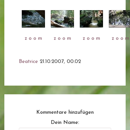
z o o m
z o o m
z o o m
z o o m
Beatrice
21.10.2007, 00.02
Kommentare hinzufügen
Dein Name: