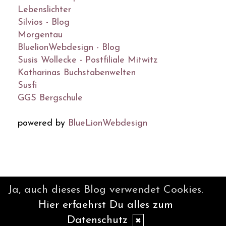
Lebenslichter
Silvios - Blog
Morgentau
BluelionWebdesign - Blog
Susis Wollecke - Postfiliale Mitwitz
Katharinas Buchstabenwelten
Susfi
GGS Bergschule
powered by
BlueLionWebdesign
© DesignBlog V5 powered by
Ja, auch dieses Blog verwendet Cookies.
BlueLionWebdesign.de
Hier erfaehrst Du alles zum
Datenschutz
✖