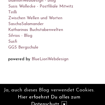
BluelionWebdesign - Blog
Susis Wollecke - Postfiliale Mitwitz
Tirilli
Zwischen Wellen und Worten
SaschaSalamander
Katharinas Buchstabenwelten
Silvios - Blog
Susfi
GGS Bergschule
powered by
BlueLionWebdesign
© DesignBlog V5 powered by
Ja, auch dieses Blog verwendet Cookies.
BlueLionWebdesign.de
Hier erfaehrst Du alles zum
Datenschutz
✖