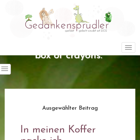
"Life is about using the whole
Togg
box of crayons."
Ausgewählter Beitrag
In meinen Koffer