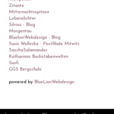
Zitante
Mitternachtsspitzen
Lebenslichter
Silvios - Blog
Morgentau
BluelionWebdesign - Blog
Susis Wollecke - Postfiliale Mitwitz
SaschaSalamander
Katharinas Buchstabenwelten
Susfi
GGS Bergschule
powered by
BlueLionWebdesign
© DesignBlog V5 powered by