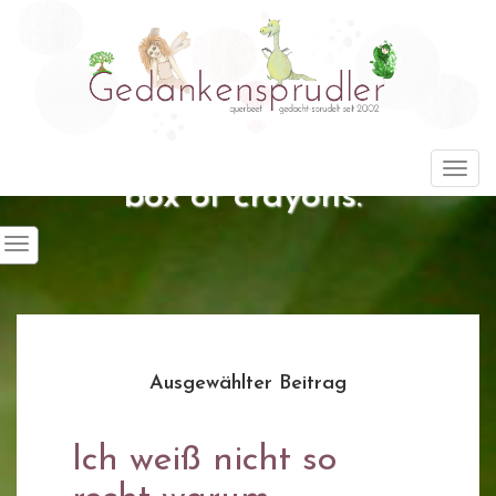
"Life is about using the whole
Togg
box of crayons."
Ausgewählter Beitrag
Ich weiß nicht so