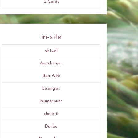
E-Cards
in-site
aktuell
Äppelschjen
Bea-Web
belanglos
blumenbunt
check-it
Danbo