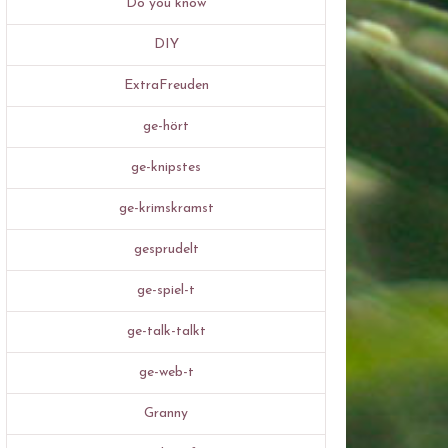
Do you know
DIY
ExtraFreuden
ge-hört
ge-knipstes
ge-krimskramst
gesprudelt
ge-spiel-t
ge-talk-talkt
ge-web-t
Granny