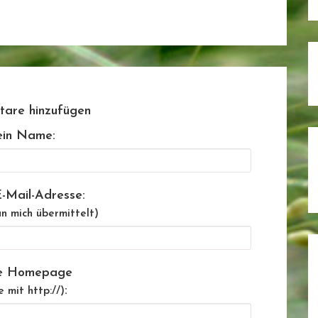
are hinzufügen
in Name:
-Mail-Adresse:
n mich übermittelt)
e Homepage
:
e mit http://)