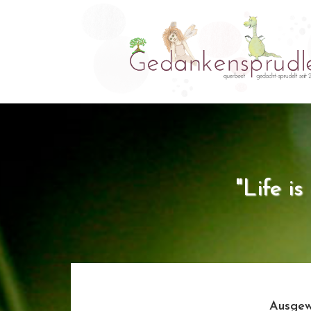
"Life i
Ausgew