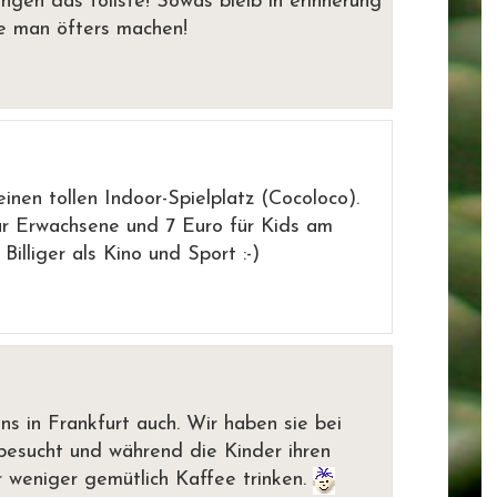
ungen das tollste! Sowas bleib in erinnerung
lte man öfters machen!
nen tollen Indoor-Spielplatz (Cocoloco).
für Erwachsene und 7 Euro für Kids am
Billiger als Kino und Sport :-)
uns in Frankfurt auch. Wir haben sie bei
besucht und während die Kinder ihren
 weniger gemütlich Kaffee trinken.