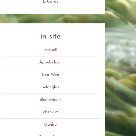
E-Cards
in-site
aktuell
Äppelschjen
Bea-Web
belanglos
blumenbunt
check-it
Danbo