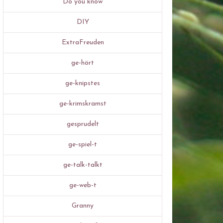
Do you know
DIY
ExtraFreuden
ge-hört
ge-knipstes
ge-krimskramst
gesprudelt
ge-spiel-t
ge-talk-talkt
ge-web-t
Granny