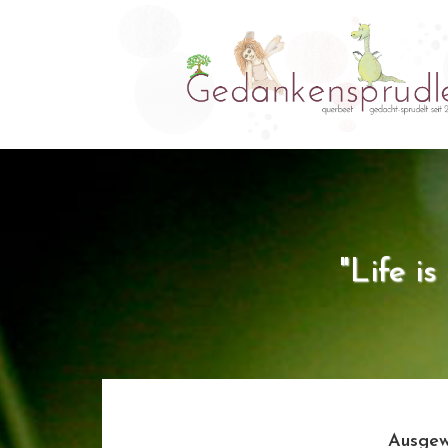
"Life i
Ausgew