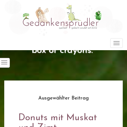
"Life is about using the whole
Togg
box of crayons."
Ausgewählter Beitrag
Donuts mit Muskat