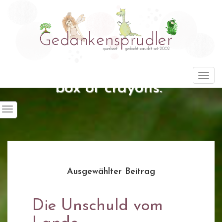
"Life is about using the whole
Togg
box of crayons."
Ausgewählter Beitrag
Die Unschuld vom