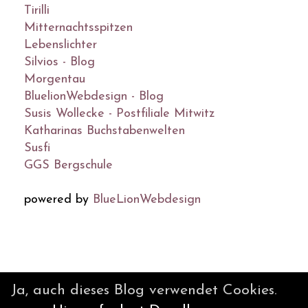
Tirilli
Mitternachtsspitzen
Lebenslichter
Silvios - Blog
Morgentau
BluelionWebdesign - Blog
Susis Wollecke - Postfiliale Mitwitz
Katharinas Buchstabenwelten
Susfi
GGS Bergschule
powered by
BlueLionWebdesign
© DesignBlog V5 powered by
Ja, auch dieses Blog verwendet Cookies.
BlueLionWebdesign.de