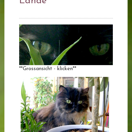
Lande
**Grossansicht - klicken**