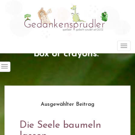
"Life is about using the whole
Togg
box of crayons."
Ausgewählter Beitrag
Die Seele baumeln