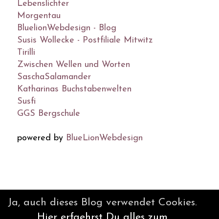
Lebenslichter
Morgentau
BluelionWebdesign - Blog
Susis Wollecke - Postfiliale Mitwitz
Tirilli
Zwischen Wellen und Worten
SaschaSalamander
Katharinas Buchstabenwelten
Susfi
GGS Bergschule
powered by
BlueLionWebdesign
© DesignBlog V5 powered by
Ja, auch dieses Blog verwendet Cookies.
BlueLionWebdesign.de
Hier erfaehrst Du alles zum