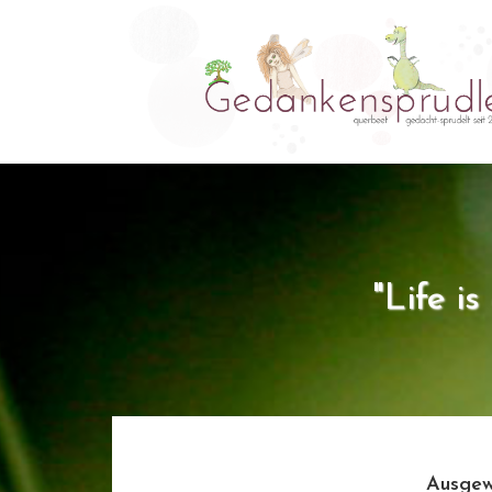
"Life i
Ausgew