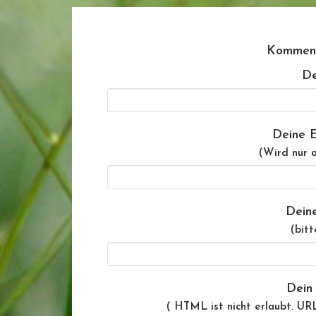
Komment
De
Deine E
(Wird nur a
Dein
(bitt
Dein
( HTML ist
nicht
erlaubt. UR