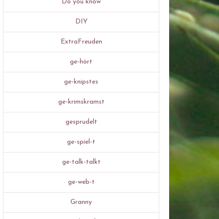
Do you know
DIY
ExtraFreuden
ge-hört
ge-knipstes
ge-krimskramst
gesprudelt
ge-spiel-t
ge-talk-talkt
ge-web-t
Granny