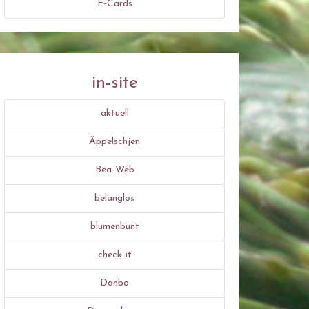
E-Cards
in-site
aktuell
Äppelschjen
Bea-Web
belanglos
blumenbunt
check-it
Danbo