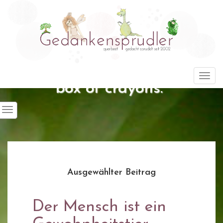
"Life is about using the whole
Togg
box of crayons."
Ausgewählter Beitrag
Der Mensch ist ein