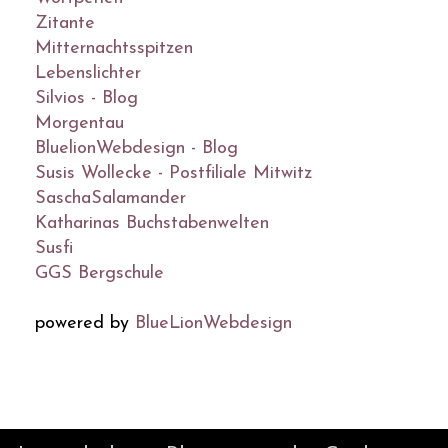
Zitante
Mitternachtsspitzen
Lebenslichter
Silvios - Blog
Morgentau
BluelionWebdesign - Blog
Susis Wollecke - Postfiliale Mitwitz
SaschaSalamander
Katharinas Buchstabenwelten
Susfi
GGS Bergschule
powered by
BlueLionWebdesign
© DesignBlog V5 powered by