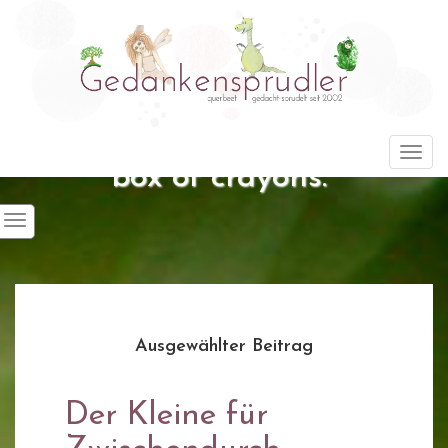
"Life is about using the whole
Togg
box of crayons."
Ausgewählter Beitrag
Der Kleine für