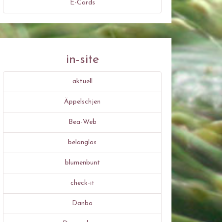
E-Cards
in-site
aktuell
Äppelschjen
Bea-Web
belanglos
blumenbunt
check-it
Danbo