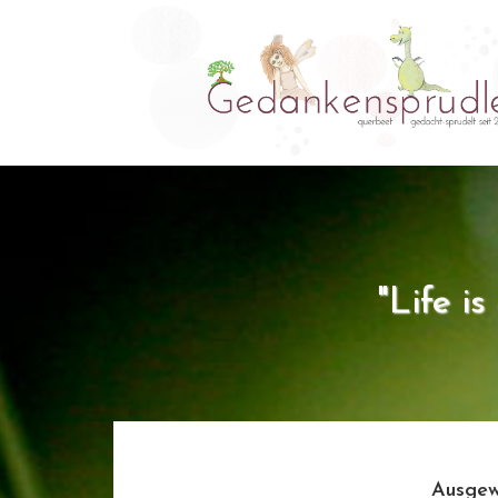
"Life i
Ausgew