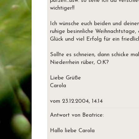
putzen...usw. so sehe ich da versch
wichtiger!!
Ich wünsche euch beiden und deine
ruhige besinnliche Weihnachtstage,
Glück und viel Erfolg für ein friedli
Sollte es schneien, dann schicke m
Niederrhein rüber, O:K?
Liebe Grüße
Carola
vom 23.12.2004, 14.14
Antwort von Beatrice:
Hallo liebe Carola