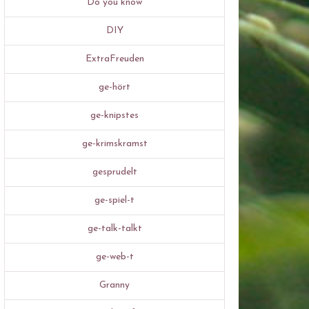
Do you know
DIY
ExtraFreuden
ge-hört
ge-knipstes
ge-krimskramst
gesprudelt
ge-spiel-t
ge-talk-talkt
ge-web-t
Granny