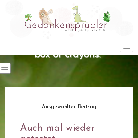
"Life is about using the whole
Togg
box of crayons."
Ausgewählter Beitrag
Auch mal wieder