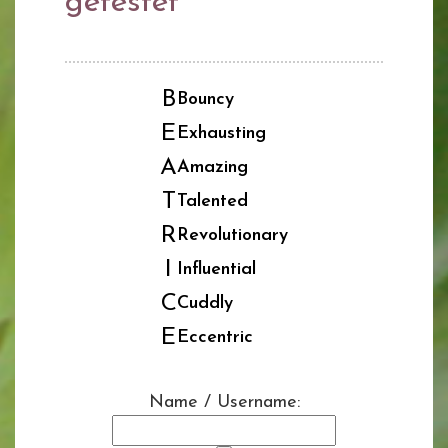
getestet
B
Bouncy
E
Exhausting
A
Amazing
T
Talented
R
Revolutionary
I
Influential
C
Cuddly
E
Eccentric
Name / Username: