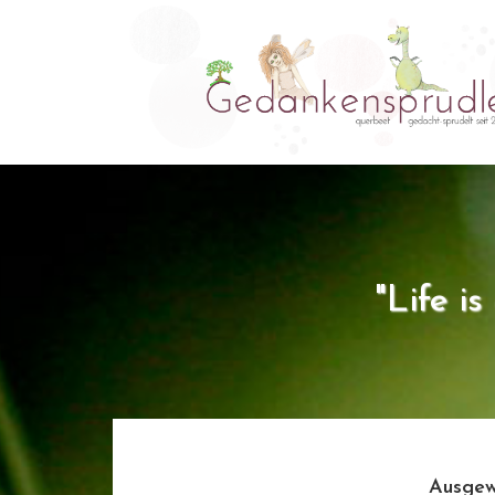
"Life i
Ausgew