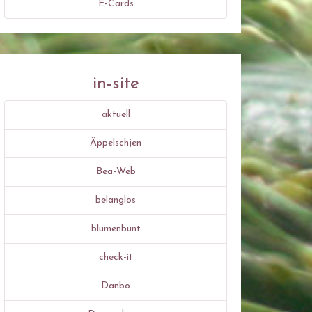
E-Cards
in-site
aktuell
Äppelschjen
Bea-Web
belanglos
blumenbunt
check-it
Danbo