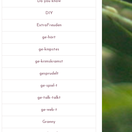
Do you know
DIY
ExtraFreuden
ge-hört
ge-knipstes
ge-krimskramst
gesprudelt
ge-spiel-t
ge-talk-talkt
ge-web-t
Granny