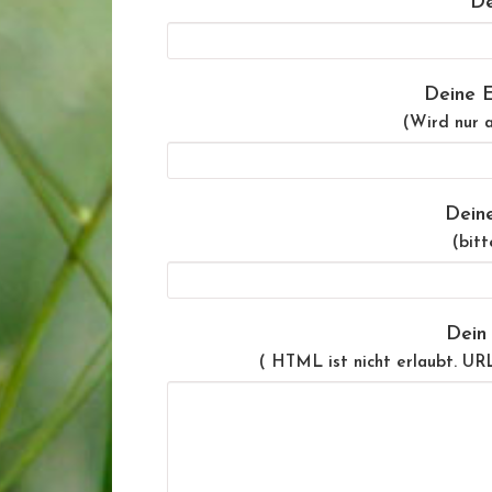
De
Deine E
(Wird nur a
Dein
(bitt
Dein
( HTML ist
nicht
erlaubt. UR