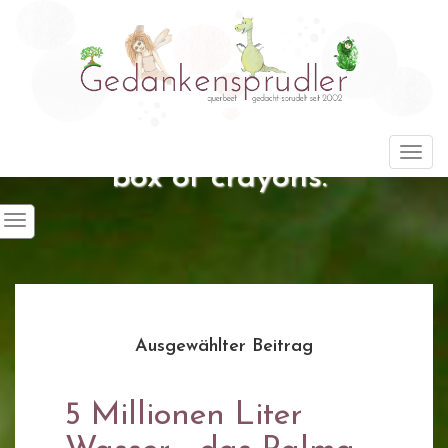
"Life is about using the whole
Togg
box of crayons."
Ausgewählter Beitrag
5 Millionen Liter