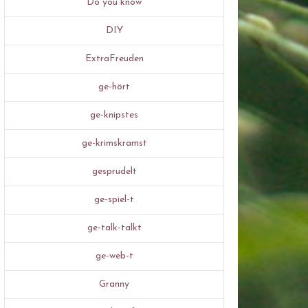
Do you know
DIY
ExtraFreuden
ge-hört
ge-knipstes
ge-krimskramst
gesprudelt
ge-spiel-t
ge-talk-talkt
ge-web-t
Granny