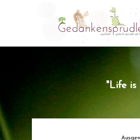
"Life i
Ausgew