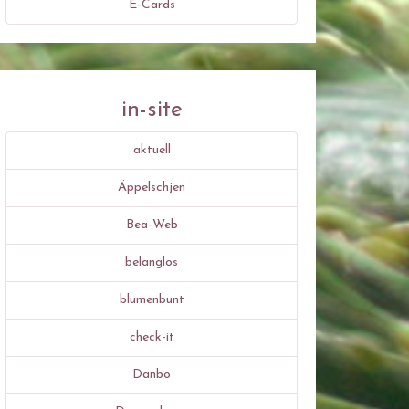
E-Cards
in-site
aktuell
Äppelschjen
Bea-Web
belanglos
blumenbunt
check-it
Danbo