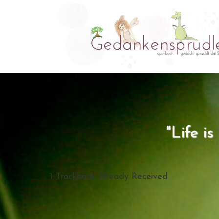
"Life i
1
Trackback Already Received