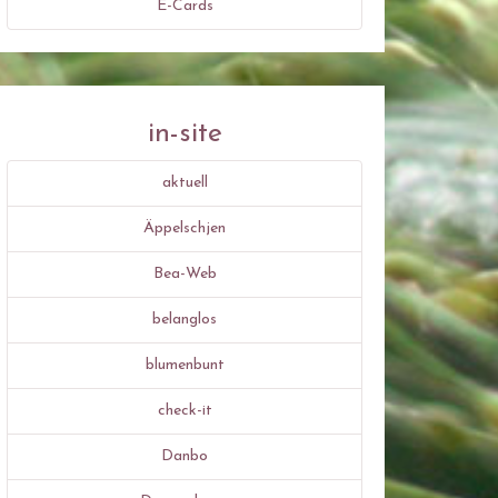
E-Cards
in-site
aktuell
Äppelschjen
Bea-Web
belanglos
blumenbunt
check-it
Danbo