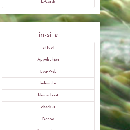
E-Cards
in-site
aktuell
Äppelschjen
Bea-Web
belanglos
blumenbunt
check-it
Danbo