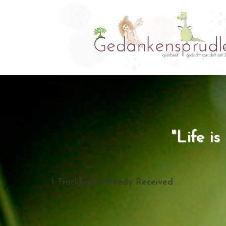
"Life i
1
Trackback Already Received