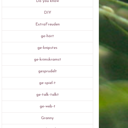
Do you know
DIY
ExtraFreuden
ge-hört
ge-knipstes
ge-krimskramst
gesprudelt
ge-spiel-t
ge-talk-talkt
ge-web-t
Granny