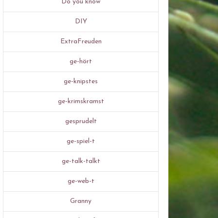
Do you know
DIY
ExtraFreuden
ge-hört
ge-knipstes
ge-krimskramst
gesprudelt
ge-spiel-t
ge-talk-talkt
ge-web-t
Granny