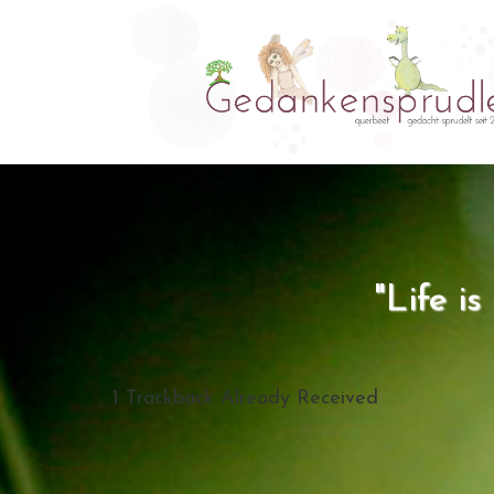
"Life i
1
Trackback Already Received