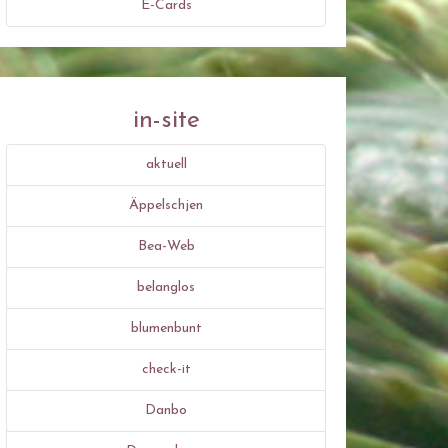
E-Cards
in-site
aktuell
Äppelschjen
Bea-Web
belanglos
blumenbunt
check-it
Danbo