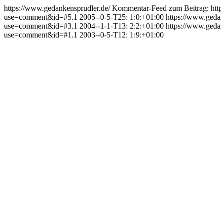
https://www.gedankensprudler.de/
Kommentar-Feed zum Beitrag:
ht
use=comment&id=#5.1
2005--0-5-T25: 1:0:+01:00
https://www.ged
use=comment&id=#3.1
2004--1-1-T13: 2:2:+01:00
https://www.ged
use=comment&id=#1.1
2003--0-5-T12: 1:9:+01:00