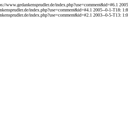
tps://www.gedankensprudler.de/index.php?use=comment&id=#6.1
2005
ankensprudler.de/index.php?use=comment&id=#4.1
2005--0-1-T18: 1:
ankensprudler.de/index.php?use=comment&id=#2.1
2003--0-5-T13: 1: