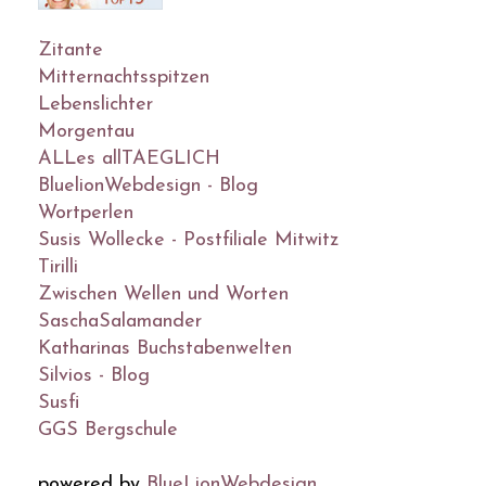
Zitante
Mitternachtsspitzen
Lebenslichter
Morgentau
ALLes allTAEGLICH
BluelionWebdesign - Blog
Wortperlen
Susis Wollecke - Postfiliale Mitwitz
Tirilli
Zwischen Wellen und Worten
SaschaSalamander
Katharinas Buchstabenwelten
Silvios - Blog
Susfi
GGS Bergschule
powered by
BlueLionWebdesign