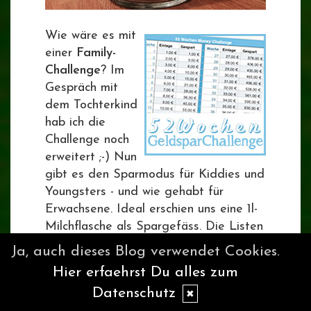
Wie wäre es mit
einer
Family-
Challenge
? Im
Gespräch mit
dem Tochterkind
hab ich die
Challenge noch
erweitert ;-) Nun
gibt es den Sparmodus für Kiddies und
Youngsters - und wie gehabt für
Erwachsene. Ideal erschien uns eine 1l-
Milchflasche als Spargefäss. Die Listen
lassen sich sehr gut darauf befestigen.
Ja, auch dieses Blog verwendet Cookies.
Hier erfaehrst Du alles zum
Downloads als PDF:
Datenschutz
✖
Kiddies
(gespart werden 13,78 Euro)