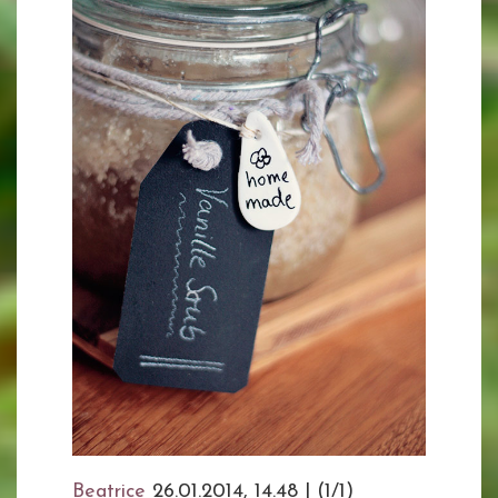
Beatrice
26.01.2014, 14.48
|
(1/1)