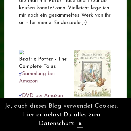
die man mit Peter Hase und Freunde
kaufen konnte/kann. Vielleicht lege ich
mir noch ein gesammeltes Werk von ihr
an - für meine Kinderseele ;-)
Beatrix Potter - The
Complete Tales
Sammlung bei
Amazon
DVD bei Amazon
Ja, auch dieses Blog verwendet Cookies.
Weitere Links
:
Hier erfaehrst Du alles zum
peterrabbit.com
Datenschutz
✖
Beatrix Potter Society